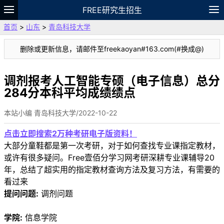
FREE研究生招生
首页
>
山东
>
青岛科技大学
题库
故事
专题
APP
笔记
论坛
删除或更新信息，请邮件至freekaoyan#163.com(#换成@)
VIP
资料
调剂报考人工智能专硕（电子信息）总分
284分本科平均成绩绩点
本站小编 青岛科技大学/2022-10-22
点击立即搜索2万种考研电子版资料！
大部分童鞋都是第一次考研，对于如何查找专业课指定教材，
或许有很多疑问。Free壹佰分学习网考研深耕专业课辅导20
年，总结了超实用的指定教材查询方法及复习方法，有需要的
看过来
提问问题:
调剂问题
学院:
信息学院