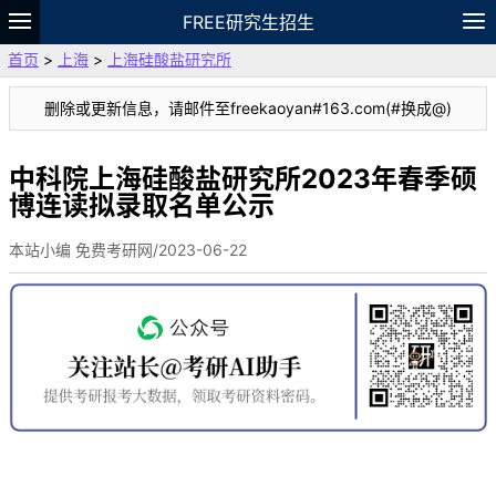
FREE研究生招生
首页
>
上海
>
上海硅酸盐研究所
题库
故事
专题
APP
笔记
论坛
删除或更新信息，请邮件至freekaoyan#163.com(#换成@)
VIP
资料
中科院上海硅酸盐研究所2023年春季硕
博连读拟录取名单公示
本站小编 免费考研网/2023-06-22