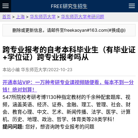
FREE研究生招生
首页
>
上海
>
华东师范大学
>
华东师范大学考研问题
题库
故事
专题
APP
笔记
论坛
删除或更新信息，请邮件至freekaoyan#163.com(#换成@)
VIP
资料
跨专业报考的自考本科毕业生（有毕业证
+学位证）跨专业报考吗从
本站小编 华东师范大学/2022-10-23
开通本站VIP：一万种考研专业课视频随便看，每本不到一分
钱！绝对划算！
547所院校考研考博1130种指定教材的千余种配套题库、视
频，涵盖英语、经济、证券、金融、理工、管理、社会、财
会、教育心理、中文、艺术、新闻传播、法学、医学、计算
机、历史、地理、政治、哲学、体育类等28类学科！
提问问题:
您好，想咨询跨专业报考的问题