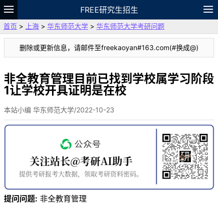
FREE研究生招生
首页
>
上海
>
华东师范大学
>
华东师范大学考研问题
题库
故事
专题
APP
笔记
论坛
删除或更新信息，请邮件至freekaoyan#163.com(#换成@)
VIP
资料
非全教育管理目前已找到学校属学习阶段
1让学校开具证明是在校
本站小编 华东师范大学/2022-10-23
提问问题:
非全教育管理