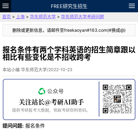
FREE研究生招生
首页
>
上海
>
华东师范大学
>
华东师范大学考研问题
题库
故事
专题
APP
笔记
论坛
删除或更新信息，请邮件至freekaoyan#163.com(#换成@)
VIP
资料
报名条件有两个学科英语的招生简章跟以
相比有些变化是不招收跨考
本站小编 华东师范大学/2022-10-23
提问问题:
报名条件