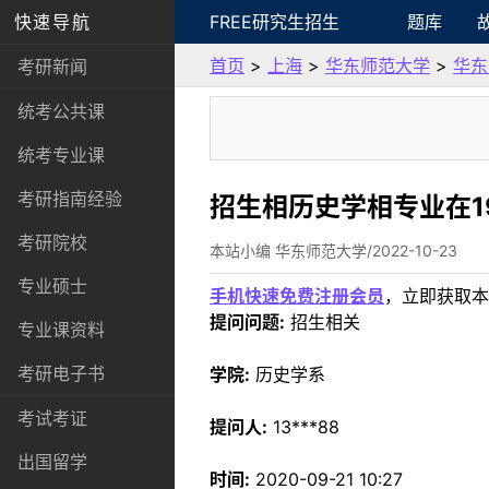
快速导航
FREE研究生招生
题库
首页
>
上海
>
华东师范大学
>
华东
考研新闻
统考公共课
统考专业课
考研指南经验
招生相历史学相专业在1
考研院校
本站小编 华东师范大学/2022-10-23
专业硕士
手机快速免费注册会员
，立即获取本
提问问题:
招生相关
专业课资料
考研电子书
学院:
历史学系
考试考证
提问人:
13***88
出国留学
时间:
2020-09-21 10:27