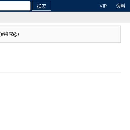
VIP
资料
搜索
(#换成@)