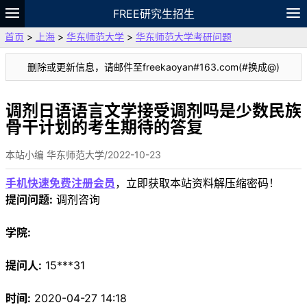
FREE研究生招生
首页
>
上海
>
华东师范大学
>
华东师范大学考研问题
题库
故事
专题
APP
笔记
论坛
删除或更新信息，请邮件至freekaoyan#163.com(#换成@)
VIP
资料
调剂日语语言文学接受调剂吗是少数民族
骨干计划的考生期待的答复
本站小编 华东师范大学/2022-10-23
手机快速免费注册会员
，立即获取本站资料解压缩密码！
提问问题:
调剂咨询
学院:
提问人:
15***31
时间:
2020-04-27 14:18