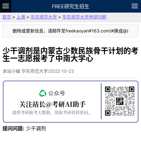
FREE研究生招生
首页
>
上海
>
华东师范大学
>
华东师范大学考研问题
题库
故事
专题
APP
笔记
论坛
删除或更新信息，请邮件至freekaoyan#163.com(#换成@)
VIP
资料
少干调剂是内蒙古少数民族骨干计划的考
生一志愿报考了中南大学心
本站小编 华东师范大学/2022-10-23
提问问题:
少干调剂