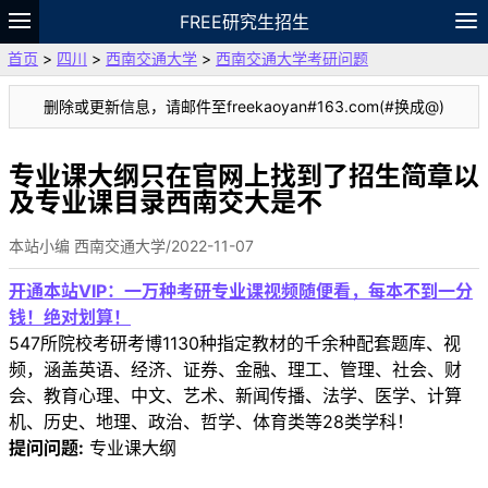
FREE研究生招生
首页
>
四川
>
西南交通大学
>
西南交通大学考研问题
题库
故事
专题
APP
笔记
论坛
删除或更新信息，请邮件至freekaoyan#163.com(#换成@)
VIP
资料
专业课大纲只在官网上找到了招生简章以
及专业课目录西南交大是不
本站小编 西南交通大学/2022-11-07
开通本站VIP：一万种考研专业课视频随便看，每本不到一分
钱！绝对划算！
547所院校考研考博1130种指定教材的千余种配套题库、视
频，涵盖英语、经济、证券、金融、理工、管理、社会、财
会、教育心理、中文、艺术、新闻传播、法学、医学、计算
机、历史、地理、政治、哲学、体育类等28类学科！
提问问题:
专业课大纲