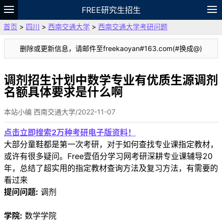
FREE研究生招生
首页
>
四川
>
西南交通大学
>
西南交通大学考研问题
题库
故事
专题
APP
笔记
论坛
删除或更新信息，请邮件至freekaoyan#163.com(#换成@)
VIP
资料
调剂招生计划中数学专业有优质生源调剂
名额具体要求是什么啊
本站小编 西南交通大学/2022-11-07
点击立即搜索2万种考研电子版资料！
大部分童鞋都是第一次考研，对于如何查找专业课指定教材，
或许有很多疑问。Free壹佰分学习网考研深耕专业课辅导20
年，总结了超实用的指定教材查询方法及复习方法，有需要的
看过来
提问问题:
调剂
学院:
数学学院