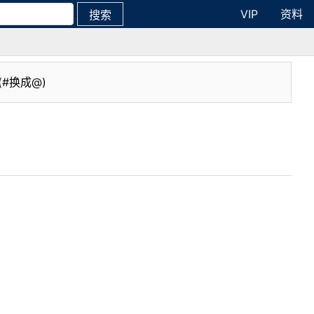
VIP
资料
搜索
(#换成@)