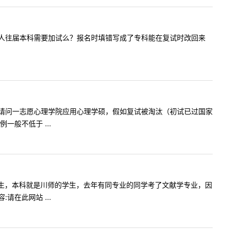
下老师，成人往届本科需要加试么？报名时填错写成了专科能在复试时改回来
老师您好，请问一志愿心理学院应用心理学硕，假如复试被淘汰（初试已过国家
般不低于 ...
业的跨考学生，本科就是川师的学生，去年有同专业的同学考了文献学专业，因
在此网站 ...