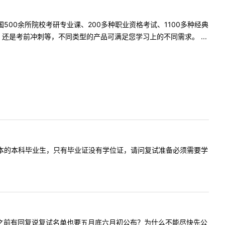
500余所院校考研专业课、200多种职业资格考试、1100多种经典
是考前冲刺等，不同类型的产品可满足您学习上的不同需求。 ...
，我是专升本的本科毕业生，只有毕业证没有学位证，请问复试准备必须需要学
师您好，看之前有回复说复试名单也要五月底六月初公布？为什么不能尽快先公