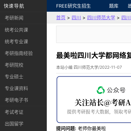
快速导航
FREE研究生招生
题库
首页
>
四川
>
四川师范大学
>
四川
考研新闻
统考公共课
统考专业课
考研指南经验
最美啦四川大学都网络
考研院校
本站小编 四川师范大学/2022-11-07
专业硕士
专业课资料
考研电子书
考试考证
出国留学
提问问题:
老师你最美啦