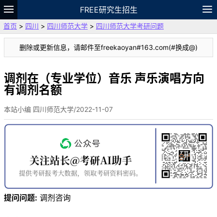
FREE研究生招生
首页
>
四川
>
四川师范大学
>
四川师范大学考研问题
题库
故事
专题
APP
笔记
论坛
删除或更新信息，请邮件至freekaoyan#163.com(#换成@)
VIP
资料
调剂在（专业学位）音乐 声乐演唱方向
有调剂名额
本站小编 四川师范大学/2022-11-07
提问问题:
调剂咨询