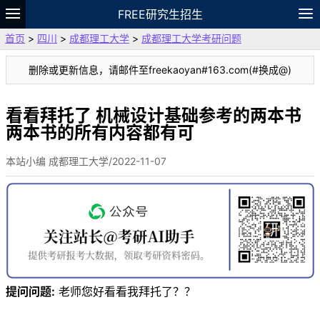
FREE研究生招生
首页
>
四川
>
成都理工大学
>
成都理工大学考研问题
题库
故事
专题
APP
笔记
论坛
删除或更新信息，请邮件至freekaoyan#163.com(#换成@)
VIP
资料
看看拜托了 机械设计基础参考的两本书
两本书的所有内容都有可
本站小编 成都理工大学/2022-11-07
提问问题:
老师您好看看我拜托了？？