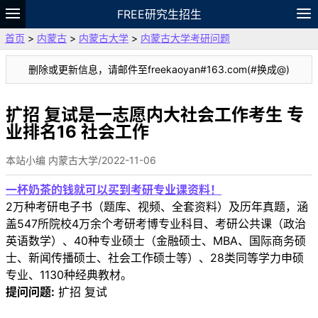
FREE研究生招生
首页
>
内蒙古
>
内蒙古大学
>
内蒙古大学考研问题
题库
故事
专题
APP
笔记
论坛
删除或更新信息，请邮件至freekaoyan#163.com(#换成@)
VIP
资料
扩招 复试是一志愿内大社会工作考生 专
业排名16 社会工作
本站小编 内蒙古大学/2022-11-06
一杯奶茶的钱就可以买到考研专业课资料！
2万种考研电子书（题库、视频、全套资料）及历年真题，涵
盖547所院校4万余个考研考博专业科目、考研公共课（政治
英语数学）、40种专业硕士（金融硕士、MBA、国际商务硕
士、新闻传播硕士、社会工作硕士等）、28类同等学力申硕
专业、1130种经典教材。
提问问题:
扩招 复试