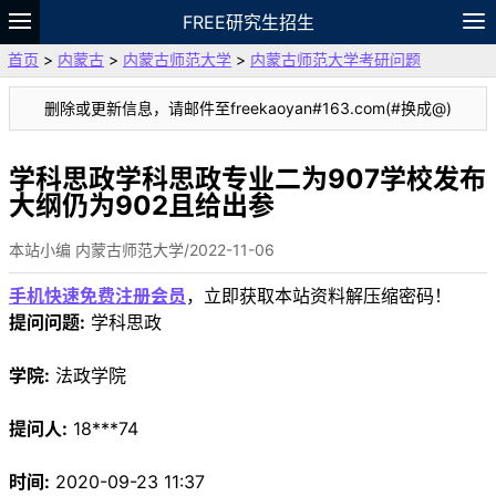
FREE研究生招生
首页
>
内蒙古
>
内蒙古师范大学
>
内蒙古师范大学考研问题
题库
故事
专题
APP
笔记
论坛
删除或更新信息，请邮件至freekaoyan#163.com(#换成@)
VIP
资料
学科思政学科思政专业二为907学校发布
大纲仍为902且给出参
本站小编 内蒙古师范大学/2022-11-06
手机快速免费注册会员
，立即获取本站资料解压缩密码！
提问问题:
学科思政
学院:
法政学院
提问人:
18***74
时间:
2020-09-23 11:37