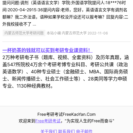
提问问题:调剂（英语语言文学）学院:外国语学院提问人:18***76时
间:2020-04-2915:36提问内容:老师，您好，英语语言文学有调剂名
额嘛？我二外法语，语种如果学校没开设还可以报考嘛？回复内容:二
外我校接收不了 ...
内蒙古师范大学考研问题
本站小编 内蒙古师范大学 2022-11-06
一杯奶茶的钱就可以买到考研专业课资料！
2万种考研电子书（题库、视频、全套资料）及历年真题，涵
盖547所院校4万余个考研考博专业科目、考研公共课（政治
英语数学）、40种专业硕士（金融硕士、MBA、国际商务硕
士、新闻传播硕士、社会工作硕士等）、28类同等学力申硕
专业、1130种经典教材。
Free考研考试FreeKaoYan.Com
欢迎来到
Free考研考试
，"为实现人生的Free而奋斗"
关于我们
联系我们
电子邮件