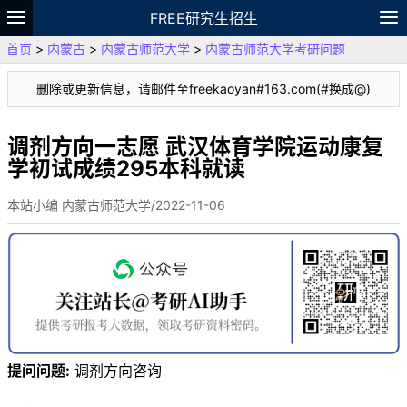
FREE研究生招生
首页
>
内蒙古
>
内蒙古师范大学
>
内蒙古师范大学考研问题
题库
故事
专题
APP
笔记
论坛
删除或更新信息，请邮件至freekaoyan#163.com(#换成@)
VIP
资料
调剂方向一志愿 武汉体育学院运动康复
学初试成绩295本科就读
本站小编 内蒙古师范大学/2022-11-06
提问问题:
调剂方向咨询