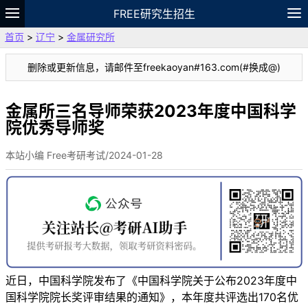
FREE研究生招生
首页
>
辽宁
>
金属研究所
题库
故事
专题
APP
笔记
论坛
删除或更新信息，请邮件至freekaoyan#163.com(#换成@)
VIP
资料
金属所三名导师荣获2023年度中国科学
院优秀导师奖
本站小编 Free考研考试/2024-01-28
近日，中国科学院发布了《中国科学院关于公布2023年度中
国科学院院长奖评审结果的通知》，本年度共评选出170名优