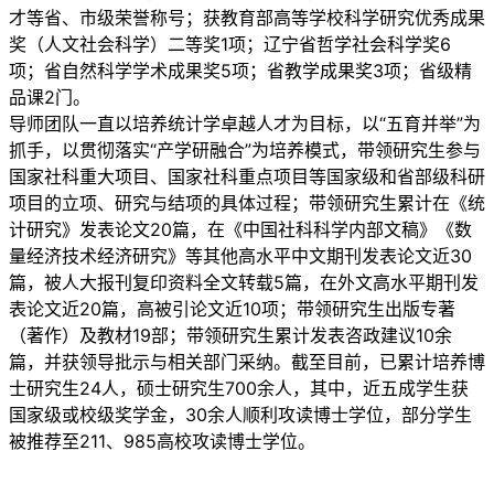
才等省、市级荣誉称号；获教育部高等学校科学研究优秀成果
奖（人文社会科学）二等奖1项；辽宁省哲学社会科学奖6
项；省自然科学学术成果奖5项；省教学成果奖3项；省级精
品课2门。
导师团队一直以培养统计学卓越人才为目标，以“五育并举”为
抓手，以贯彻落实“产学研融合”为培养模式，带领研究生参与
国家社科重大项目、国家社科重点项目等国家级和省部级科研
项目的立项、研究与结项的具体过程；带领研究生累计在《统
计研究》发表论文20篇，在《中国社科科学内部文稿》《数
量经济技术经济研究》等其他高水平中文期刊发表论文近30
篇，被人大报刊复印资料全文转载5篇，在外文高水平期刊发
表论文近20篇，高被引论文近10项；带领研究生出版专著
（著作）及教材19部；带领研究生累计发表咨政建议10余
篇，并获领导批示与相关部门采纳。截至目前，已累计培养博
士研究生24人，硕士研究生700余人，其中，近五成学生获
国家级或校级奖学金，30余人顺利攻读博士学位，部分学生
被推荐至211、985高校攻读博士学位。