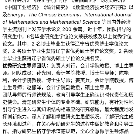
《世界经济》《经济学(季刊)》《金融研究》《财贸经济》
《中国工业经济》《统计研究》《数量经济技术经济研究》以
及
Energy、The Chinese Economy、International Journal
of Mathematics and Mathematical Science
等国内外经济
学主流期刊上发表学术论文 200 余篇。近十年，团队指导的
研究生中，6名毕业研究生学位论文荣获校级及以上优秀学位
论文。其中，2 名博士毕业生获得辽宁省优秀博士学位论文
奖，2 名硕士毕业生获得辽宁省优秀硕士学位论文奖，2 名硕
士毕业生获得辽宁省优秀硕士学位论文提名奖。
优秀研究生导师团队：
负责人刘行，会计学院教授、博士生导
师。团队成员：孙光国，会计学院教授、博士生导师；陈艳
利，会计学院教授、博士生导师；姜英兵，会计学院教授，博
士生导师；赵振洋，会计学院副教授，硕士生导师。
团队导师厉行师德规范，教育引导学生正确认识时代责任和历
史使命。清楚研究生个体的专业基础、研究能力，有针对性地
引导学生进入与其知识结构相适应的研究领域，最大程度地发
挥创新能力。深入了解和掌握研究生思想状况，了解研究生成
长环境和过程，在关心帮助研究生的过程中做好教育和引导工
作。指导研究生恪守学术道德规范，全心全意做学生锤炼品