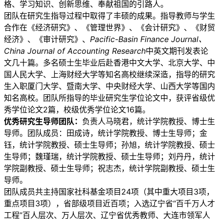
格、学习知识、创新思维、奉献祖国的引路人。
团队在研究生指导过程中取得了丰硕的成果。指导教师与学生
合作在《经济研究》、《管理世界》、《会计研究》、《财贸
经济》、《审计研究》、
Pacific-Basin Finance Journal、
China Journal of Accounting Research
中英文期刊发表论
文几十篇。多名硕士生毕业后赴香港中文大学、北京大学、中
国人民大学、上海财经大学等知名高校继续深造，指导的研究
生入职厦门大学、暨南大学、中央财经大学、山西大学等国内
知名高校。团队所指导的毕业研究生学位论文中，获评省级优
秀学位论文2篇，校级优秀学位论文16篇。
优秀研究生导师团队：
负责人马晓君，统计学院教授、博士生
导师。团队成员：田成诗，统计学院教授、博士生导师；金
钰，统计学院教授、硕士生导师；孙旭，统计学院教授、硕士
生导师；魏瑾瑞，统计学院教授、硕士生导师；刘丹丹，统计
学院副教授、硕士生导师；祝志杰，统计学院副教授、硕士生
导师。
团队成员共主持国家社科基金项目24项（其中重大项目3项，
重点项目3项），省部级项目近百项；入选辽宁省“百千万人才
工程”百人层次、万人层次、辽宁省优秀教师、大连市领军人