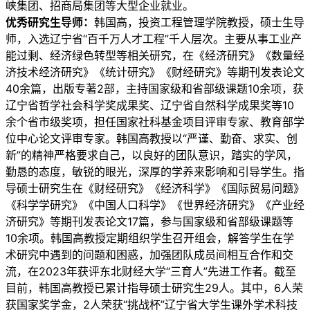
峡集团、招商局集团等大型企业就业。
优秀研究生导师：
韩国高，投资工程管理学院教授，硕士生导
师，入选辽宁省“百千万人才工程”千人层次。主要从事工业产
能过剩、经济绿色转型等相关研究，在《经济研究》《数量经
济技术经济研究》《统计研究》《财经研究》等期刊发表论文
40余篇，出版专著2部，主持国家级和省部级课题10余项，获
辽宁省哲学社会科学奖成果奖、辽宁省自然科学成果奖等10
余个省市级奖项，担任国家社科基金项目评审专家、教育部学
位中心论文评审专家。韩国高教授以“严谨、勤奋、求实、创
新”的精神严格要求自己，以良好的团队意识，踏实的学风，
勤恳的态度，敏锐的眼光，深厚的学养来影响和引导学生。指
导硕士研究生在《财经研究》《经济科学》《国际贸易问题》
《科学学研究》《中国人口科学》《世界经济研究》《产业经
济研究》等期刊发表论文17篇，参与国家级和省部级课题等
10余项。韩国高教授定期组织学生召开组会，解答学生在学
术研究中遇到的问题和困惑，加强团队成员间相互合作和交
流，在2023年获评东北财经大学“三育人”先进工作者。截至
目前，韩国高教授已累计指导硕士研究生29人。其中，6人荣
获国家奖学金，2人荣获“挑战杯”辽宁省大学生课外学术科技