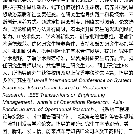
师德规范要求，关心支持学生的成长和成才。言传身教，及时
把握研究生思想动态，端正价值观和人生态度，培养过硬的思
想政治素质和社会责任感。在研究生指导实践中积极探索，不
断创新培养方式。通过定期组会制度，围绕文献阅读、论文选
题、理论和研究方法进行研讨，着重提升研究生的发现问题的
能力、IT技术能力、学术创新能力、训练批判性思维，灌输学
术道德规范。优化研究生培养条件，支持和鼓励研究生参加学
术汇报和研讨会，搭建国际化的学术合作网络，提升研究生的
学术视野，了解学术规范标准，显著提升研究生培养质量。担
任研究生导师以来，共指导博士研究生7人，硕士研究生58
人，所指导研究生获得校级及以上优秀学位论文 4篇，指导的
多位研究生在
Hawaii International Conference on System
Sciences、International Journal of Production
Research、IEEE Transactions on Engineering
Management、Annals of Operations Research、Asia-
Pacific Journal of Operational Research
、《系统工程理
论与实践》、《中国管理科学》、《运筹与管理》等管科领域
主流期刊发表学术论文。指导的部分研究生在字节跳动、美
团、腾讯、爱立信、蔚来汽车等知名IT公司以及工商银行、三