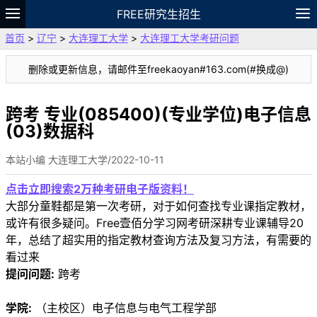
FREE研究生招生
首页
>
辽宁
>
大连理工大学
>
大连理工大学考研问题
题库
故事
专题
APP
笔记
论坛
删除或更新信息，请邮件至freekaoyan#163.com(#换成@)
VIP
资料
跨考 专业(085400)(专业学位)电子信息
(03)数据科
本站小编 大连理工大学/2022-10-11
点击立即搜索2万种考研电子版资料！
大部分童鞋都是第一次考研，对于如何查找专业课指定教材，
或许有很多疑问。Free壹佰分学习网考研深耕专业课辅导20
年，总结了超实用的指定教材查询方法及复习方法，有需要的
看过来
提问问题:
跨考
学院:
（主校区）电子信息与电气工程学部