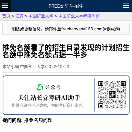
FREE研究生招生
首页
>
江苏
>
中国矿业大学
>
中国矿业大学考研问题
题库
故事
专题
APP
笔记
论坛
删除或更新信息，请邮件至freekaoyan#163.com(#换成@)
VIP
资料
推免名额看了的招生目录发现的计划招生
名额中推免名额占据一半多
本站小编 中国矿业大学/2022-10-23
提问问题:
推免名额问题