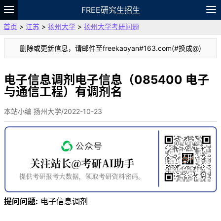
FREE研究生招生
首页
>
江苏
>
扬州大学
>
扬州大学考研问题
题库
故事
专题
APP
笔记
论坛
删除或更新信息，请邮件至freekaoyan#163.com(#换成@)
VIP
资料
电子信息调剂电子信息（085400 电子
与通信工程）有调剂名
本站小编 扬州大学/2022-10-23
提问问题:
电子信息调剂