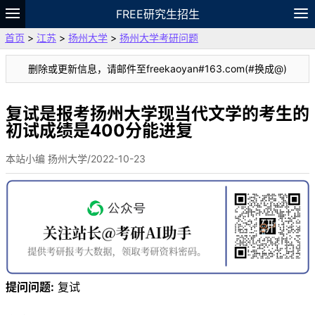
FREE研究生招生
首页
>
江苏
>
扬州大学
>
扬州大学考研问题
题库
故事
专题
APP
笔记
论坛
删除或更新信息，请邮件至freekaoyan#163.com(#换成@)
VIP
资料
复试是报考扬州大学现当代文学的考生的
初试成绩是400分能进复
本站小编 扬州大学/2022-10-23
提问问题:
复试