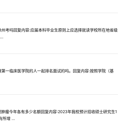
选择不去徐州考吗回复内容:应届本科毕业生原则上应选择就读学校所在地省级
.
港招生是跟第一临床医学院的人一起排名面试的吗。回复内容:按照学院（基
学和放射肿瘤今年各有多少名额回复内容:2023年我校预计招收硕士研究生1
增 ...