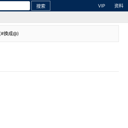
VIP
资料
搜索
(#换成@)