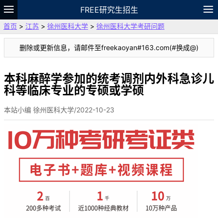
FREE研究生招生
首页
>
江苏
>
徐州医科大学
>
徐州医科大学考研问题
题库
故事
专题
APP
笔记
论坛
删除或更新信息，请邮件至freekaoyan#163.com(#换成@)
VIP
资料
本科麻醉学参加的统考调剂内外科急诊儿
科等临床专业的专硕或学硕
本站小编 徐州医科大学/2022-10-23