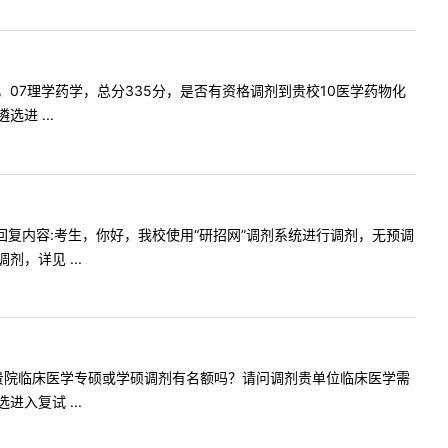
州大学，07理学药学，总分335分，是否有资格调剂到贵校10医学药物化
进 ...
剂名额吗回复内容:考生，你好，我校使用“研招网”调剂系统进行调剂，无预调
，详见 ...
您好。请问贵院临床医学专硕或学硕调剂有名额吗？请问调剂贵单位临床医学需
入复试 ...