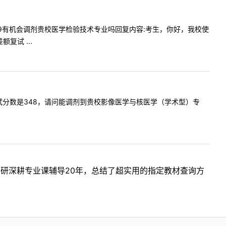
我总分379有机会调剂贵校医学检验技术专业吗回复内容:考生，你好，我校使
试 ...
技术，初试分数是348，请问能调剂到贵校影像医学与核医学（学术型）专
考研深耕专业课辅导20年，总结了超实用的指定教材查询方