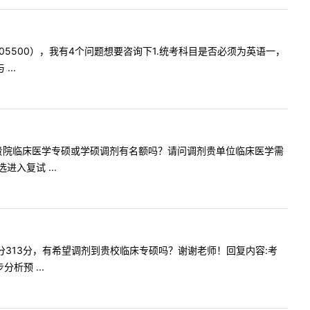
硕（105500），我有4个问题想要咨询下1.统考科目是否必须为英语一，
..
您好。请问贵院临床医学专硕或学硕调剂有名额吗？请问调剂贵单位临床医学需
入复试 ...
65，总分313分，有希望调剂到贵校临床专硕吗？谢谢老师！回复内容:考
预 ...