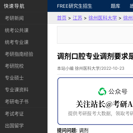
快速导航
FREE研究生招生
题库
首页
>
江苏
>
徐州医科大学
>
徐州
考研新闻
统考公共课
统考专业课
考研指南经验
调剂口腔专业调剂要求
考研院校
本站小编 徐州医科大学/2022-10-23
专业硕士
专业课资料
考研电子书
考试考证
出国留学
提问问题:
调剂