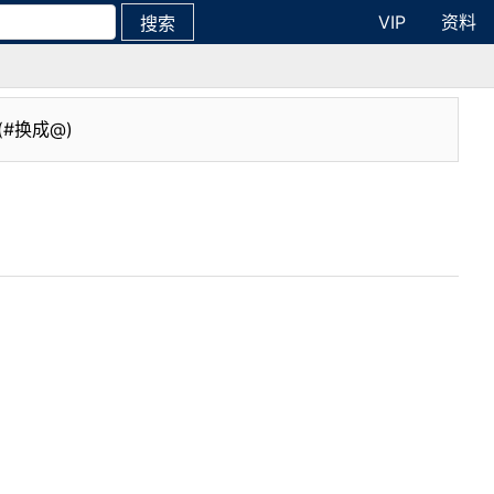
VIP
资料
搜索
(#换成@)