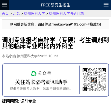
FREE研究生招生
首页
>
江苏
>
徐州医科大学
>
徐州医科大学考研问题
题库
故事
专题
APP
笔记
论坛
删除或更新信息，请邮件至freekaoyan#163.com(#换成@)
VIP
资料
调剂专业报考麻醉学（专硕）考生调剂到
其他临床专业吗比内外科全
本站小编 徐州医科大学/2022-10-23
提问问题:
调剂专业