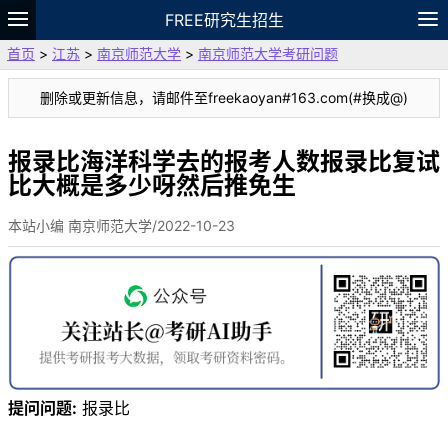
FREE研究生招生
首页
>
江苏
>
南京师范大学
>
南京师范大学考研问题
题库
故事
专题
APP
笔记
论坛
删除或更新信息，请邮件至freekaoyan#163.com(#换成@)
VIP
资料
报录比海洋科学去的报考人数报录比复试
比大概是多少呀然后推免生
本站小编 南京师范大学/2022-10-23
提问问题:
报录比