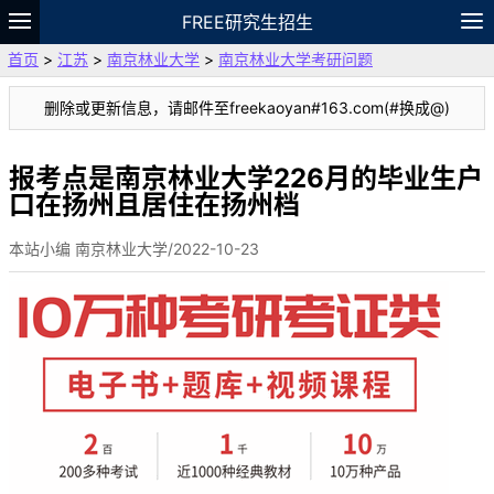
FREE研究生招生
首页
>
江苏
>
南京林业大学
>
南京林业大学考研问题
题库
故事
专题
APP
笔记
论坛
删除或更新信息，请邮件至freekaoyan#163.com(#换成@)
VIP
资料
报考点是南京林业大学226月的毕业生户
口在扬州且居住在扬州档
本站小编 南京林业大学/2022-10-23