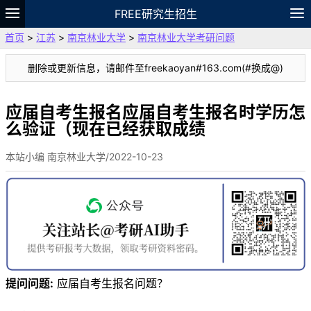
FREE研究生招生
首页
>
江苏
>
南京林业大学
>
南京林业大学考研问题
题库
故事
专题
APP
笔记
论坛
删除或更新信息，请邮件至freekaoyan#163.com(#换成@)
VIP
资料
应届自考生报名应届自考生报名时学历怎
么验证（现在已经获取成绩
本站小编 南京林业大学/2022-10-23
提问问题:
应届自考生报名问题？