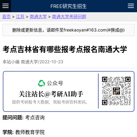
FREE研究生招生
首页
>
江苏
>
南通大学
>
南通大学考研问题
题库
故事
专题
APP
笔记
论坛
删除或更新信息，请邮件至freekaoyan#163.com(#换成@)
VIP
资料
考点吉林省有哪些报考点报名南通大学
本站小编 南通大学/2022-10-23
提问问题:
考点咨询
学院:
教师教育学院