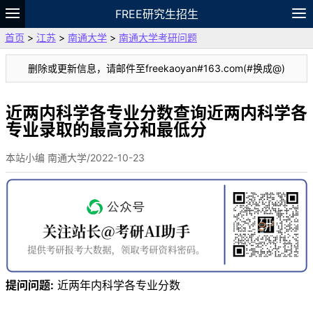
FREE研究生招生
首页
>
江苏
>
南通大学
>
南通大学考研问题
题库
故事
专题
APP
笔记
论坛
删除或更新信息，请邮件至freekaoyan#163.com(#换成@)
VIP
资料
近两内科学各专业分数查询近两内科学各
专业录取的最高分和最低分
本站小编 南通大学/2022-10-23
提问问题:
近两年内科学各专业分数