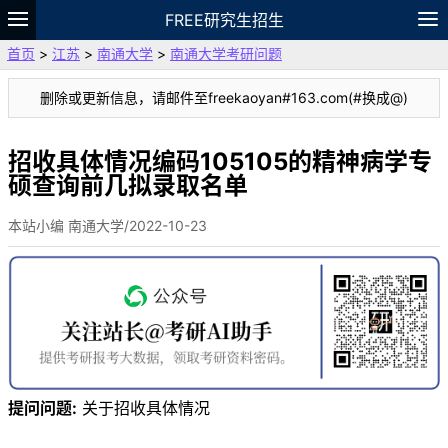
FREE研究生招生
首页
>
江苏
>
南通大学
>
南通大学考研问题
题库
故事
专题
APP
笔记
论坛
删除或更新信息，请邮件至freekaoyan#163.com(#换成@)
VIP
资料
招收具体情况编码105105的精神病学专
硕查询前几拟录取名单
本站小编 南通大学/2022-10-23
提问问题:
关于招收具体情况