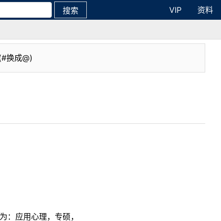
VIP
资料
搜索
(#换成@)
愿为：应用心理，专硕，