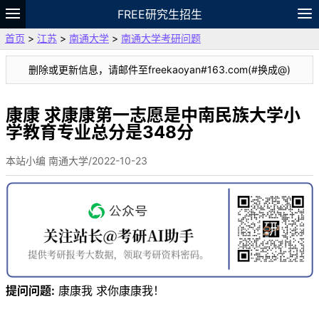
FREE研究生招生
首页
>
江苏
>
南通大学
>
南通大学考研问题
题库
故事
专题
APP
笔记
论坛
删除或更新信息，请邮件至freekaoyan#163.com(#换成@)
VIP
资料
康康 求康康第一志愿是中南民族大学小
学教育专业总分是348分
本站小编 南通大学/2022-10-23
提问问题:
康康我 求你康康我！