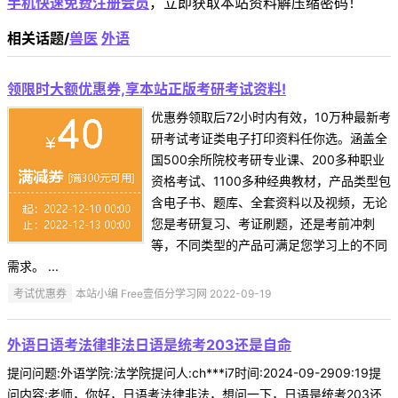
手机快速免费注册会员
，立即获取本站资料解压缩密码！
相关话题/
兽医
外语
领限时大额优惠券,享本站正版考研考试资料!
优惠券领取后72小时内有效，10万种最新考
研考试考证类电子打印资料任你选。涵盖全
国500余所院校考研专业课、200多种职业
资格考试、1100多种经典教材，产品类型包
含电子书、题库、全套资料以及视频，无论
您是考研复习、考证刷题，还是考前冲刺
等，不同类型的产品可满足您学习上的不同
需求。 ...
考试优惠券
本站小编 Free壹佰分学习网 2022-09-19
外语日语考法律非法日语是统考203还是自命
提问问题:外语学院:法学院提问人:ch***i7时间:2024-09-2909:19提
问内容:老师，你好，日语考法律非法，想问一下，日语是统考203还