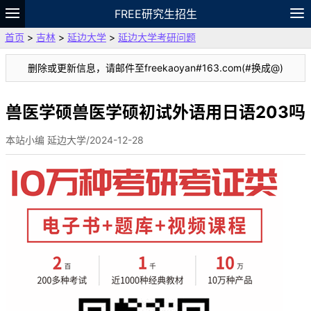
FREE研究生招生
首页
>
吉林
>
延边大学
>
延边大学考研问题
题库
故事
专题
APP
笔记
论坛
删除或更新信息，请邮件至freekaoyan#163.com(#换成@)
VIP
资料
兽医学硕兽医学硕初试外语用日语203吗
本站小编 延边大学/2024-12-28