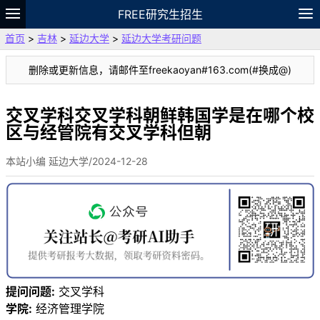
FREE研究生招生
首页
>
吉林
>
延边大学
>
延边大学考研问题
题库
故事
专题
APP
笔记
论坛
删除或更新信息，请邮件至freekaoyan#163.com(#换成@)
VIP
资料
交叉学科交叉学科朝鲜韩国学是在哪个校
区与经管院有交叉学科但朝
本站小编 延边大学/2024-12-28
提问问题:
交叉学科
学院:
经济管理学院