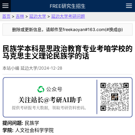
FREE研究生招生
首页
>
吉林
>
延边大学
>
延边大学考研问题
题库
故事
专题
APP
笔记
论坛
删除或更新信息，请邮件至freekaoyan#163.com(#换成@)
VIP
资料
民族学本科是思政治教育专业考咱学校的
马克思主义理论民族学的话
本站小编 延边大学/2024-12-28
提问问题:
民族学
学院:
人文社会科学学院