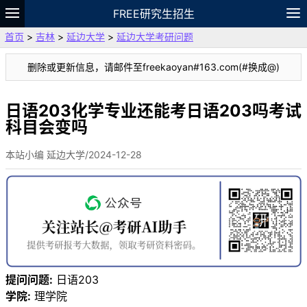
FREE研究生招生
首页
>
吉林
>
延边大学
>
延边大学考研问题
题库
故事
专题
APP
笔记
论坛
删除或更新信息，请邮件至freekaoyan#163.com(#换成@)
VIP
资料
日语203化学专业还能考日语203吗考试
科目会变吗
本站小编 延边大学/2024-12-28
提问问题:
日语203
学院:
理学院