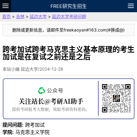
FREE研究生招生
首页
>
吉林
>
延边大学
>
延边大学考研问题
题库
故事
专题
APP
笔记
论坛
删除或更新信息，请邮件至freekaoyan#163.com(#换成@)
VIP
资料
跨考加试跨考马克思主义基本原理的考生
加试是在复试之前还是之后
本站小编 延边大学/2024-12-28
提问问题:
跨考加试
学院:
马克思主义学院