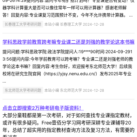
09-2614:29提问内容:请问今年有扩招计划吗？专业课是否有变动？仪
器学科计算量大是否可以像往常年一样可以用计算器？感谢老师解
答！回复内容:专业课复习范围预计不变，今年不允许携带计算器。 ...
长春理工大学考研问题
本站小编 长春理工大学 2024-12-28
学科思政学前教育跨考嘛专业课二还是刘强的教学论这本书嘛
提问问题:学科思政学院:政法学院提问人:19***90时间:2024-09-291
3:56提问内容:今年学前教育可以跨考嘛？专业课二还是刘强老师的教
学论这本书嘛？回复内容:考生你好，欢迎报考东北师范大学！后续我
校将在研究生院官网（https://yjsy.nenu.edu.cn/）发布2025年专业
...
东北师范大学考研问题
本站小编 东北师范大学 2024-12-28
点击立即搜索2万种考研电子版资料！
大部分童鞋都是第一次考研，对于如何查找专业课指定教材，
或许有很多疑问。Free壹佰分学习网考研深耕专业课辅导20
年，总结了超实用的指定教材查询方法及复习方法，有需要的