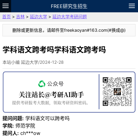
FREE研究生招生
首页
>
吉林
>
延边大学
>
延边大学考研问题
题库
故事
专题
APP
笔记
论坛
删除或更新信息，请邮件至freekaoyan#163.com(#换成@)
VIP
资料
学科语文跨考吗学科语文跨考吗
本站小编 延边大学/2024-12-28
提问问题:
学科语文可以跨考吗
学院:
师范学院
提问人:
ch***ow