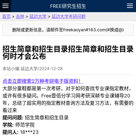
FREE研究生招生
首页
>
吉林
>
延边大学
>
延边大学考研问题
题库
故事
专题
APP
笔记
论坛
删除或更新信息，请邮件至freekaoyan#163.com(#换成@)
VIP
资料
招生简章和招生目录招生简章和招生目录
何时才会公布
本站小编 延边大学/2024-12-28
点击立即搜索2万种考研电子版资料！
大部分童鞋都是第一次考研，对于如何查找专业课指定教材，
或许有很多疑问。Free壹佰分学习网考研深耕专业课辅导20
年，总结了超实用的指定教材查询方法及复习方法，有需要的
看过来
提问问题:
招生简章和招生目录
学院:
师范学院
提问人:
18***23