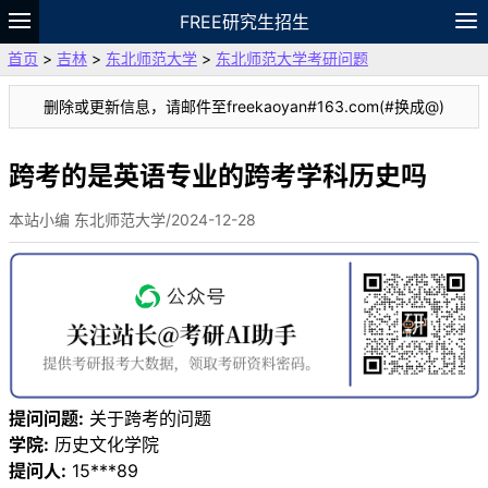
FREE研究生招生
首页
>
吉林
>
东北师范大学
>
东北师范大学考研问题
题库
故事
专题
APP
笔记
论坛
删除或更新信息，请邮件至freekaoyan#163.com(#换成@)
VIP
资料
跨考的是英语专业的跨考学科历史吗
本站小编 东北师范大学/2024-12-28
提问问题:
关于跨考的问题
学院:
历史文化学院
提问人:
15***89