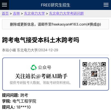
FREE研究生招生
首页
>
吉林
>
东北电力大学
>
东北电力大学考研问题
题库
故事
专题
APP
笔记
论坛
删除或更新信息，请邮件至freekaoyan#163.com(#换成@)
VIP
资料
跨考电气接受本科土木跨考吗
本站小编 东北电力大学/2024-12-29
提问问题:
跨考
学院:
电气工程学院
提问人:
18***10