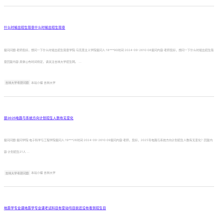
什么时候出招生简章什么时候出招生简章
提问问题:老师您好，想问一下什么时候出招生简章学院:马克思主义学院提问人:18***90时间:2024-09-2610:08提问内容:老师您好，想问一下什么时候出招生简
章回复内容:具体公布时间待定，请关注吉林大学招生网。 ...
吉林大学考研问题
本站小编 吉林大学
提2025电路与系统方向计划招生人数有无变化
提问问题:提问学院:电子科学与工程学院提问人:19***26时间:2024-09-2610:09提问内容:老师，您好，2025年电路与系统方向计划招生人数有无变化？回复内
容:计划招生21人 ...
吉林大学考研问题
本站小编 吉林大学
地质学专业课地质学专业课考试科目有变动吗目前还没有看到招生目