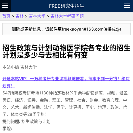
FREE研究生招生
首页
>
吉林
>
吉林大学
>
吉林大学考研问题
题库
故事
专题
APP
笔记
论坛
删除或更新信息，请邮件至freekaoyan#163.com(#换成@)
VIP
资料
招生政策与计划动物医学院各专业的招生
计划是多少与去相比有何变
本站小编 吉林大学
开通本站VIP：一万种考研专业课视频随便看，每本不到一分钱！绝对
划算！
547所院校考研考博1130种指定教材的千余种配套题库、视频，涵盖
英语、经济、证券、金融、理工、管理、社会、财会、教育心理、中
文、艺术、新闻传播、法学、医学、计算机、历史、地理、政治、哲
学、体育类等28类学科！
提问问题:
招生政策与计划
学院: