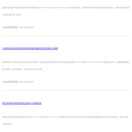
提问问题:地质学专业课学院:地球科学学院提问人:19***80时间:2024-09-2610:05提问内容:您好，请问地质学专业课考试科目今年有变动吗，目前还没有看到招
生目录回复内容:无变动 ...
吉林大学考研问题
本站小编 吉林大学
马哲的初试考试科目会有变更吗啥时候出招生简章呀同上解答
提问问题:今年马哲的初试考试科目会有变更吗，啥时候出招生简章呀学院:哲学社会学院提问人:18***16时间:2024-09-2610:06提问内容:同上，谢谢解答回复内
容:无变更。具体时间待定，请关注吉林大学招生网。 ...
吉林大学考研问题
本站小编 吉林大学
招生目录何时发布的招生目录什么时候发布
提问问题:招生目录何时发布学院:提问人:19***80时间:2024-09-2610:06提问内容:请问今年的招生目录什么时候发布回复内容:具体公布时间待定，请关注吉林
大学招生网。 ...