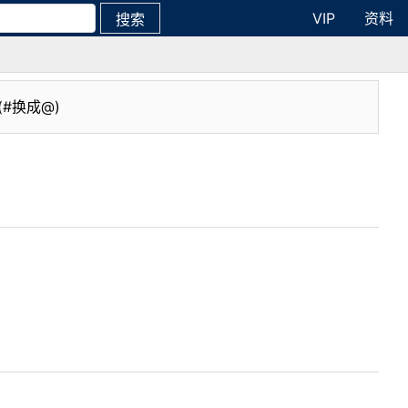
VIP
资料
搜索
(#换成@)