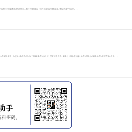
3提问内容:我想问下除去推免之后的统招人数什么时候能定下来？回复内容:推免录取人数请关注学院官网。 ...
1:14提问内容:招生简章上的招生人数包含推免吗？现有推免招生多少人？回复内容:包含。推免计划请参照吉林大学招生网发布的推免生招生章程及专业目录。 ...