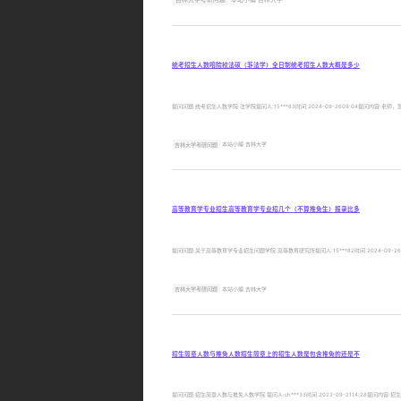
统考招生人数咱院校法硕（非法学）全日制统考招生人数大概是多少
提问问题:统考招生人数学院:法学院提问人:15***83时间:2024-09-2609:04提
吉林大学考研问题
本站小编 吉林大学
高等教育学专业招生高等教育学专业招几个（不算推免生）报录比多
提问问题:关于高等教育学专业招生问题学院:高等教育研究所提问人:15***82时间:2024-0
吉林大学考研问题
本站小编 吉林大学
招生简章人数与推免人数招生简章上的招生人数是包含推免的还是不
提问问题:招生简章人数与推免人数学院:提问人:ch***33时间:2023-09-2114:28提问内