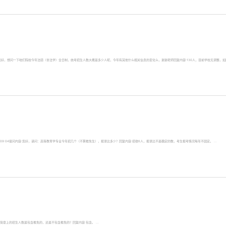
问内容:老师，您好，想问一下咱们院校今年法硕（非法学）全日制，统考招生人数大概是多少人呢，今年有其他什么相关信息的变化么，谢谢老师回复内容:130人，目前学校无调整，如
9-2609:04提问内容:您好，请问：高等教育学专业今年招几个（不算推免生），报录比多少？回复内容:招收6人，报录比不是确定的数，考生报考情况每年不固定。 ...
容:招生简章上的招生人数是包含推免的，还是不包含推免的？回复内容:包含。 ...