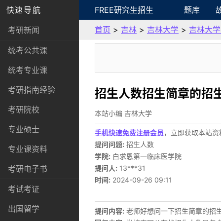
快速导航
FREE研究生招生
题库
首页
>
吉林
>
吉林大学
>
吉林大学
考研新闻
统考公共课
统考专业课
考研指南经验
招生人数招生简章的招
考研院校
本站小编 吉林大学
专业硕士
手机快速免费注册会员
，立即获取本站资
提问问题:
招生人数
专业课资料
学院:
白求恩第一临床医学院
考研电子书
提问人:
13***31
时间:
2024-09-26 09:11
考试考证
出国留学
提问内容:
老师好想问一下招生简章的招