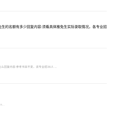
生不含推免生的名额有多少回复内容:须看具体推免生实际录取情况，各专业招
化么回复内容:参考书目不变，该专业招36人 ...
...