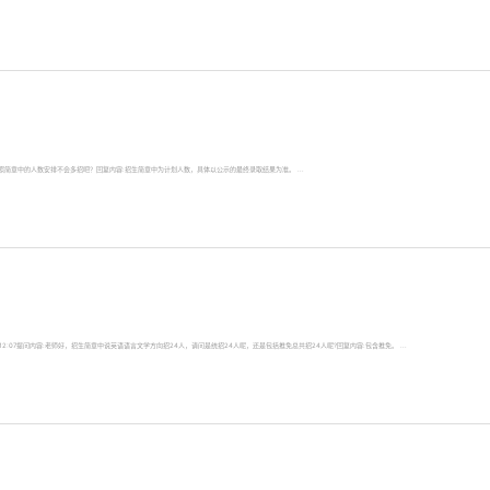
推免生会按照简章中的人数安排不会多招吧？回复内容:招生简章中为计划人数，具体以公示的最终录取结果为准。 ...
2112:07提问内容:老师好，招生简章中说英语语言文学方向招24人，请问是统招24人呢，还是包括推免总共招24人呢?回复内容:包含推免。 ...