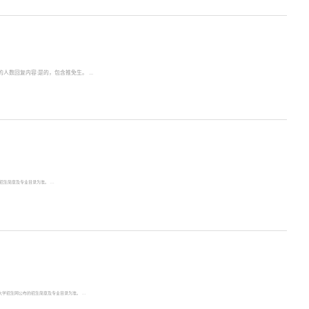
人数回复内容:是的，包含推免生。 ...
生简章及专业目录为准。 ...
大学招生网公布的招生简章及专业目录为准。 ...