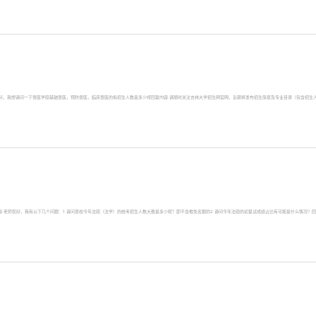
提问内容:老师您好，我想请问一下兽医学硕基础兽医，预防兽医，临床兽医的拟招生人数是多少呀回复内容:请随时关注吉林大学招生网官网，近期将发布招生简章及专业目录（包含招生人
:12提问内容:老师您好，我有以下几个问题：1.请问贵校今年法硕（法学）的统考招生人数大致是多少呢？即不含推免名额的2.请问今年法硕的初复试成绩占比有可能是什么情况？回