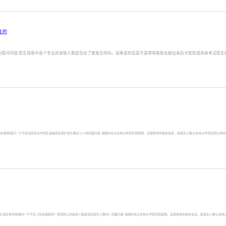
生的
-2109:36提问内容:招生简章中各个专业的录取人数是包含了推免生的吗，如果是的话是不是得等推免名额出来后才能知道具体考试招生的
49提问内容:你好我想请问一下今年法硕非法学招生是缩招还是扩招大概多少人呀回复内容:请随时关注吉林大学招生网官网，近期将发布相关信息。拟招生人数以吉林大学招生网公布的招
2:46提问内容:您好老师想请问一下今年三院会缩招吗？研招网上的拟招人数是实际招生人数吗？回复内容:请随时关注吉林大学招生网官网，近期将发布相关信息。拟招生人数以吉林