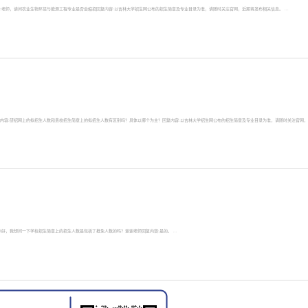
51提问内容:老师，请问农业生物环境与能源工程专业是否会缩招回复内容:以吉林大学招生网公布的招生简章及专业目录为准，请随时关注官网，近期将发布相关信息。 ...
09:29提问内容:研招网上的拟招生人数和贵校招生简章上的拟招生人数有区别吗？具体以哪个为主？回复内容:以吉林大学招生网公布的招生简章及专业目录为准，请随时关注官网，近
容:老师你好，我想问一下学校招生简章上的招生人数是包括了推免人数的吗？谢谢老师回复内容:是的。 ...