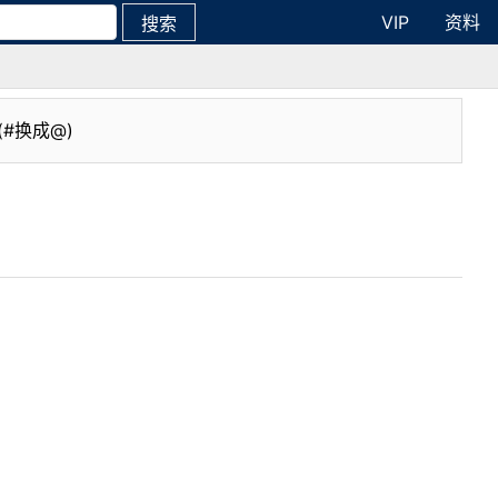
VIP
资料
搜索
(#换成@)