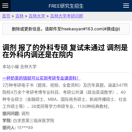
FREE研究生招生
首页
>
吉林
>
吉林大学
>
吉林大学考研问题
题库
故事
专题
APP
笔记
论坛
删除或更新信息，请邮件至freekaoyan#163.com(#换成@)
VIP
资料
调剂 报了的外科专硕 复试未通过 调剂是
在外科内调还是在院内
本站小编 吉林大学
一杯奶茶的钱就可以买到考研专业课资料！
2万种考研电子书（题库、视频、全套资料）及历年真题，涵盖547所
院校4万余个考研考博专业科目、考研公共课（政治英语数学）、40
种专业硕士（金融硕士、MBA、国际商务硕士、新闻传播硕士、社会
工作硕士等）、28类同等学力申硕专业、1130种经典教材。
提问问题:
调剂
学院:
白求恩第三临床医学院
提问人:
15***49