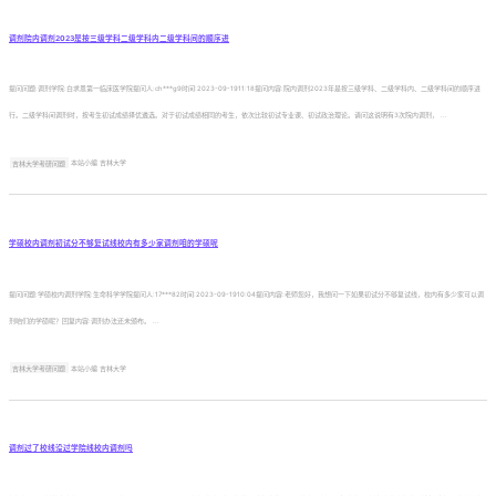
调剂院内调剂2023是按三级学科二级学科内二级学科间的顺序进
提问问题:调剂学院:白求恩第一临床医学院提问人:ch***g9时间:2023-09-1911:18提问内容:院内调剂2023年是按三级学科、二级学科内、二级学科间的顺序进
行。二级学科间调剂时，按考生初试成绩择优遴选。对于初试成绩相同的考生，依次比较初试专业课、初试政治理论。请问这说明有3次院内调剂， ...
吉林大学考研问题
本站小编 吉林大学
学硕校内调剂初试分不够复试线校内有多少家调剂咱的学硕呢
提问问题:学硕校内调剂学院:生命科学学院提问人:17***82时间:2023-09-1910:04提问内容:老师您好，我想问一下如果初试分不够复试线，校内有多少家可以调
剂咱们的学硕呢？回复内容:调剂办法还未颁布。 ...
吉林大学考研问题
本站小编 吉林大学
调剂过了校线没过学院线校内调剂吗