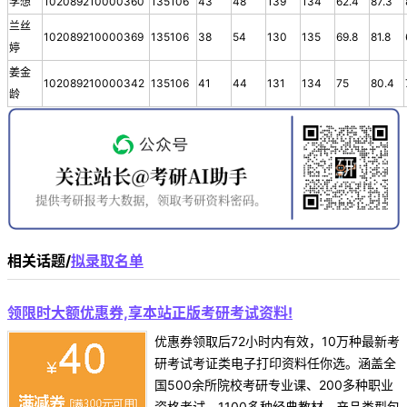
李想
102089210000360
135106
43
48
139
134
62.4
87.3
兰丝
102089210000369
135106
38
54
130
135
69.8
81.8
婷
姜金
102089210000342
135106
41
44
131
134
75
80.4
龄
相关话题/
拟录取名单
领限时大额优惠券,享本站正版考研考试资料!
优惠券领取后72小时内有效，10万种最新考
研考试考证类电子打印资料任你选。涵盖全
国500余所院校考研专业课、200多种职业
资格考试、1100多种经典教材，产品类型包