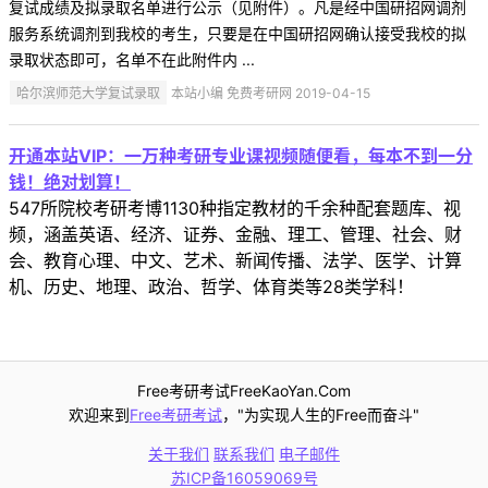
复试成绩及拟录取名单进行公示（见附件）。凡是经中国研招网调剂
服务系统调剂到我校的考生，只要是在中国研招网确认接受我校的拟
录取状态即可，名单不在此附件内 ...
哈尔滨师范大学复试录取
本站小编 免费考研网 2019-04-15
开通本站VIP：一万种考研专业课视频随便看，每本不到一分
钱！绝对划算！
547所院校考研考博1130种指定教材的千余种配套题库、视
频，涵盖英语、经济、证券、金融、理工、管理、社会、财
会、教育心理、中文、艺术、新闻传播、法学、医学、计算
机、历史、地理、政治、哲学、体育类等28类学科！
Free考研考试FreeKaoYan.Com
欢迎来到
Free考研考试
，"为实现人生的Free而奋斗"
关于我们
联系我们
电子邮件
苏ICP备16059069号