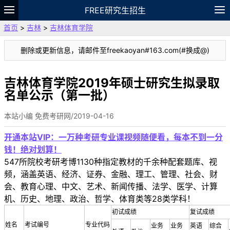
FREE研究生招生
首页
>
吉林
>
吉林体育学院
题库
故事
专题
APP
笔记
论坛
删除或更新信息，请邮件至freekaoyan#163.com(#换成@)
VIP
资料
吉林体育学院2019年硕士研究生拟录取
名单公示（第一批）
本站小编 免费考研网/2019-04-16
开通本站VIP：一万种考研专业课视频随便看，每本不到一分
钱！绝对划算！
547所院校考研考博1130种指定教材的千余种配套题库、视
频，涵盖英语、经济、证券、金融、理工、管理、社会、财
会、教育心理、中文、艺术、新闻传播、法学、医学、计算
机、历史、地理、政治、哲学、体育类等28类学科！
初试成绩
复试成绩
姓名
考试编号
专业代码
业务
业务
英语
综合