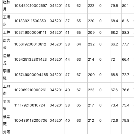
赵秋
103459210002597
045201
43
62
222
0
79.6
80.1
月
王琪
101839211500850
045201
37
65
220
0
68.4
81.6
琪
王静
105749000006111
045201
41
65
209
0
68.2
88.3
周志
105619200010812
045201
38
64
232
0
66.2
77.7
荣
边景
105429132301423
045201
44
63
214
0
72
66.4
龙
李接
105749000004485
045201
47
67
200
0
68.8
72.7
强
王冠
102089210000261
045201
40
67
223
0
67.6
76.6
杰
吴国
111179210010724
045201
38
65
217
0
73.4
75.4
梁
侯紫
100439113200706
045201
40
63
212
0
72.6
79.8
薇
刘昭