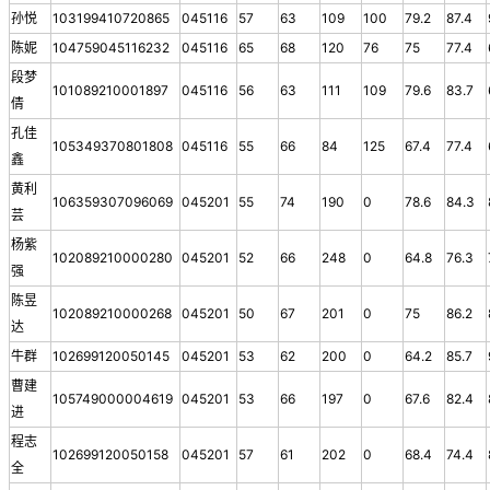
孙悦
103199410720865
045116
57
63
109
100
79.2
87.4
陈妮
104759045116232
045116
65
68
120
76
75
77.4
段梦
101089210001897
045116
56
63
111
109
79.6
83.7
倩
孔佳
105349370801808
045116
55
66
84
125
67.4
77.4
鑫
黄利
106359307096069
045201
55
74
190
0
78.6
84.3
芸
杨紫
102089210000280
045201
52
66
248
0
64.8
76.3
强
陈昱
102089210000268
045201
50
67
201
0
75
86.2
达
牛群
102699120050145
045201
53
62
200
0
64.2
85.7
曹建
105749000004619
045201
53
66
197
0
67.6
82.4
进
程志
102699120050158
045201
57
61
202
0
68.4
74.4
全