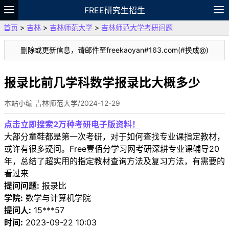
FREE研究生招生
首页
>
吉林
>
吉林师范大学
>
吉林师范大学考研问题
题库
故事
专题
APP
笔记
论坛
删除或更新信息，请邮件至freekaoyan#163.com(#换成@)
VIP
资料
报录比前几学科数学报录比大概多少
本站小编 吉林师范大学/2024-12-29
点击立即搜索2万种考研电子版资料！
大部分童鞋都是第一次考研，对于如何查找专业课指定教材，
或许有很多疑问。Free壹佰分学习网考研深耕专业课辅导20
年，总结了超实用的指定教材查询方法及复习方法，有需要的
看过来
提问问题:
报录比
学院:
数学与计算机学院
提问人:
15***57
时间:
2023-09-22 10:03